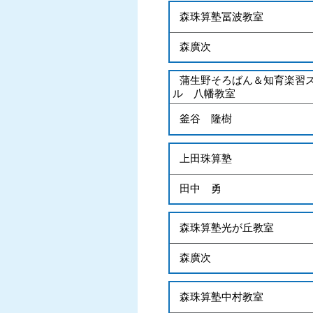
森珠算塾冨波教室
森廣次
蒲生野そろばん＆知育楽習
ル 八幡教室
釜谷 隆樹
上田珠算塾
田中 勇
森珠算塾光が丘教室
森廣次
森珠算塾中村教室