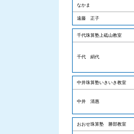
なかま
遠藤 正子
千代珠算塾上砥山教室
千代 絹代
中井珠算塾いきいき教室
中井 清惠
おおせ珠算塾 勝部教室