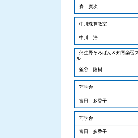
森 廣次
中川珠算教室
中川 浩
蒲生野そろばん＆知育楽習
ル
釜谷 隆樹
巧学舎
富田 多香子
巧学舎
富田 多香子