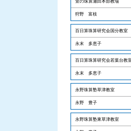
萱の珠算瀬田本部教場
狩野 富枝
百日算珠算研究会国分教室
永末 多恵子
百日算珠算研究会若葉台教
永末 多恵子
永野珠算塾草津教室
永野 豊子
永野珠算塾東草津教室